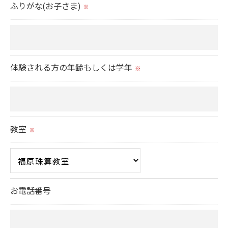
ふりがな(お子さま)
切に安全管理対策を実施します。
※
＜個人情報を与えなかった場合に生じる結果＞
必要な情報を頂けない場合は、それに対応した当社
体験される方の年齢もしくは学年
のサービスをご提供できない場合がございますので
※
予めご了承ください。
＜個人情報の開示･訂正・削除･利用停止の手続につ
教室
いて＞
※
当社では、お客様の個人情報の開示･訂正･削除・利
用停止の手続を定めさせて頂いております。
ご本人である事を確認のうえ、対応させて頂きま
お電話番号
す。
個人情報の開示･訂正･削除・利用停止の具体的手続
きにつきましては、お電話でお問合せ下さい。