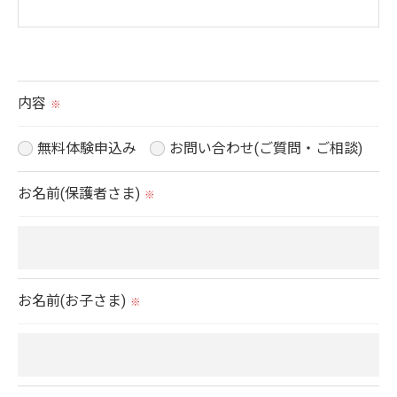
＜個人情報の提供について＞
当社ではお客様の同意を得た場合または法令に定め
られた場合を除き、
内容
※
取得した個人情報を第三者に提供することはいたし
ません。
無料体験申込み
お問い合わせ(ご質問・ご相談)
お名前(保護者さま)
※
＜個人情報の委託について＞
当社では、利用目的の達成に必要な範囲において、
個人情報を外部に委託する場合があります。
これらの委託先に対しては個人情報保護契約等の措
お名前(お子さま)
※
置をとり、適切な監督を行います。
＜個人情報の安全管理＞
当社では、個人情報の漏洩等がなされないよう、適