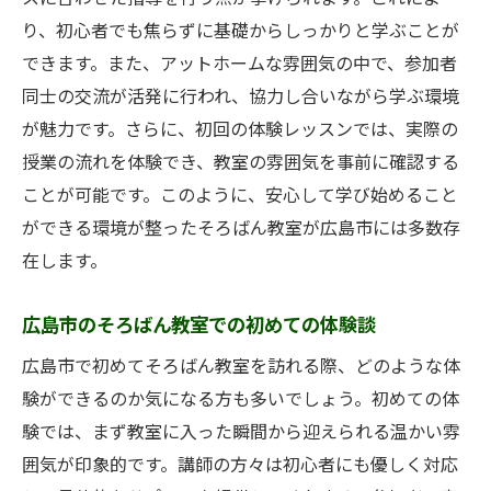
学びの旅をサポートする教室選びのヒント
り、初心者でも焦らずに基礎からしっかりと学ぶことが
地域のイベントとそろばん教室のつながり
できます。また、アットホームな雰囲気の中で、参加者
そろばん教室で得られる計算力と集中力の育成
同士の交流が活発に行われ、協力し合いながら学ぶ環境
法
が魅力です。さらに、初回の体験レッスンでは、実際の
そろばんを通じて得られる計算力の向上
授業の流れを体験でき、教室の雰囲気を事前に確認する
ことが可能です。このように、安心して学び始めること
集中力を鍛える！そろばん教室での取り組
ができる環境が整ったそろばん教室が広島市には多数存
み
在します。
そろばん教室でのステップアップの方法
広島市のそろばん教室で得られる学習効果
広島市のそろばん教室での初めての体験談
計算力と集中力を高めるための具体的な指
広島市で初めてそろばん教室を訪れる際、どのような体
導法
験ができるのか気になる方も多いでしょう。初めての体
そろばん教室の取り組みがもたらす成長の
験では、まず教室に入った瞬間から迎えられる温かい雰
実例
囲気が印象的です。講師の方々は初心者にも優しく対応
広島市のそろばん教室が提供する安心の学び環