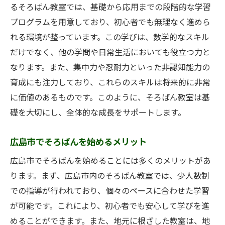
そろばん教室での初心者向けプログラム紹
るそろばん教室では、基礎から応用までの段階的な学習
介
プログラムを用意しており、初心者でも無理なく進めら
初心者が感じるそろばん教室の楽しさ
れる環境が整っています。この学びは、数学的なスキル
そろばん教室での初めての一歩を踏み出す
だけでなく、他の学問や日常生活においても役立つ力と
方法
なります。また、集中力や忍耐力といった非認知能力の
育成にも注力しており、これらのスキルは将来的に非常
広島市で初心者が成長するためのサポート
に価値のあるものです。このように、そろばん教室は基
体制
礎を大切にし、全体的な成長をサポートします。
広島市のそろばん教室でスキルを身につける方
法
広島市でそろばんを始めるメリット
スキルアップを目指す！そろばん教室の活
広島市でそろばんを始めることには多くのメリットがあ
用法
ります。まず、広島市内のそろばん教室では、少人数制
広島市でのそろばん教室を通じた成長のス
での指導が行われており、個々のペースに合わせた学習
テップ
が可能です。これにより、初心者でも安心して学びを進
効果的な学びを進めるためのポイント
めることができます。また、地元に根ざした教室は、地