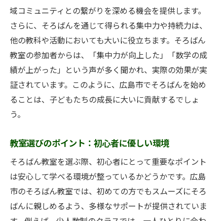
そろばん教室での成果を出すためのコツ
域コミュニティとの繋がりを深める機会を提供します。
スキルを活かす！そろばん教室の活用法
さらに、そろばんを通じて得られる集中力や持続力は、
広島市のそろばん教室での成果を実感
他の教科や活動においても大いに役立ちます。そろばん
初めてのそろばん体験を広島市で楽しむ方法
教室の参加者からは、「集中力が向上した」「数学の成
績が上がった」という声が多く聞かれ、実際の効果が実
初めてのそろばん教室での体験談
証されています。このように、広島市でそろばんを始め
広島市のそろばん教室での初体験の心得
ることは、子どもたちの成長に大いに貢献するでしょ
そろばん教室での楽しみ方ガイド
う。
広島市のそろばん教室での初めての一歩
そろばん教室での初体験を楽しむためのヒ
教室選びのポイント：初心者に優しい環境
ント
そろばん教室を選ぶ際、初心者にとって重要なポイント
初心者でも楽しめるそろばん教室の魅力
は安心して学べる環境が整っているかどうかです。広島
福原珠算教室が広島市で提供する初心者向けカ
市のそろばん教室では、初めての方でもスムーズにそろ
リキュラム
ばんに親しめるよう、多様なサポートが提供されていま
初心者に特化した福原珠算教室のカリキュ