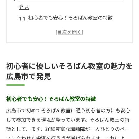
発見
初心者でも安心！そろばん教室の特徴
広島市のそろばん教室での初めての体験談
そろばん教室で学べる基礎の大切さ
広島市でそろばんを始めるメリット
教室選びのポイント：初心者に優しい環境
初心者に優しいそろばん教室の魅力を
広島市内のアクセス便利なそろばん教室
広島市で発見
広島市のそろばん教室で始める新しい学びの旅
新しいスキルの発見：そろばん教室での学
初心者でも安心！そろばん教室の特徴
び
広島市で初めてそろばん教室に通う初心者の方にも安心
広島市内の人気そろばん教室の紹介
して参加できる環境が整っています。そろばん教室の特
そろばん教室での仲間たちと学ぶ楽しさ
徴として、まず、経験豊富な講師陣が一人ひとりのペー
広島市でのそろばん学習の進め方
スに合わせた指導を行う点が挙げられます。これによ