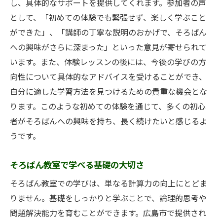
し、具体的なサポートを提供してくれます。参加者の声
境
として、「初めての体験でも緊張せず、楽しく学ぶこと
安全で楽しい学びの場：そろばん教室の特
ができた」、「講師の丁寧な説明のおかげで、そろばん
徴
への興味がさらに深まった」といった意見が寄せられて
広島市のそろばん教室の環境と設備
います。また、体験レッスンの後には、今後の学びの方
安心して学べる教室を選ぶためのポイント
向性について具体的なアドバイスを受けることができ、
自分に適した学習方法を見つけるための貴重な機会とな
そろばん教室での安心感を育む取り組み
ります。このような初めての体験を通じて、多くの初心
講師の質が高い広島市のそろばん教室紹介
者がそろばんへの興味を持ち、長く続けたいと感じるよ
親御さんも安心！そろばん教室のセキュリ
うです。
ティ
そろばん教室が初心者におすすめの理由とは
そろばん教室で学べる基礎の大切さ
初心者にこそおすすめ！そろばん教室の魅
そろばん教室での学びは、単なる計算力の向上にとどま
力
りません。基礎をしっかりと学ぶことで、論理的思考や
広島市の初心者向けそろばん教室の選び方
問題解決能力を育むことができます。広島市で提供され