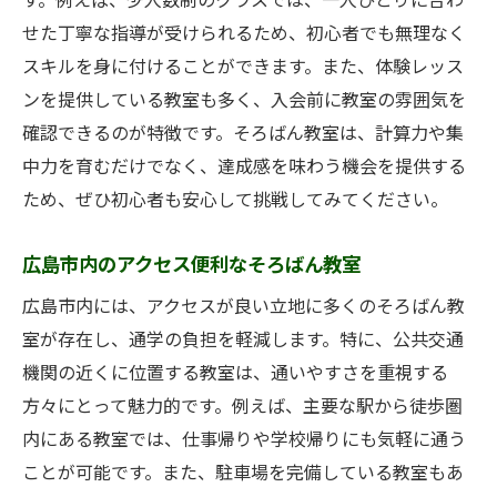
す。例えば、少人数制のクラスでは、一人ひとりに合わ
ラム紹介
せた丁寧な指導が受けられるため、初心者でも無理なく
広島市内での初心者向けそろばん学習プラ
スキルを身に付けることができます。また、体験レッス
ン
ンを提供している教室も多く、入会前に教室の雰囲気を
確認できるのが特徴です。そろばん教室は、計算力や集
福原珠算教室の初心者育成プログラムの特
中力を育むだけでなく、達成感を味わう機会を提供する
徴
ため、ぜひ初心者も安心して挑戦してみてください。
初心者でも安心！福原珠算教室での指導内
容
広島市内のアクセス便利なそろばん教室
広島市での初心者向けそろばん教室の指導
広島市内には、アクセスが良い立地に多くのそろばん教
法
室が存在し、通学の負担を軽減します。特に、公共交通
福原珠算教室での初心者成長の軌跡
機関の近くに位置する教室は、通いやすさを重視する
方々にとって魅力的です。例えば、主要な駅から徒歩圏
内にある教室では、仕事帰りや学校帰りにも気軽に通う
ことが可能です。また、駐車場を完備している教室もあ