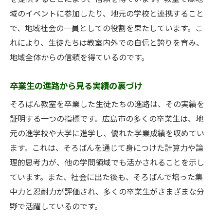
広島市で評判のそろばん教室が大切にする教育
域のイベントに参加したり、地元の学校と連携すること
方針
で、地域社会の一員としての役割を果たしています。こ
生徒主体の学びの環境創り
れにより、生徒たちは教室内外での自信と誇りを育み、
地域全体からの信頼を得ているのです。
一人ひとりに寄り添う個別対応
家庭との連携を重視した教育
卒業生の進路から見る実績の裏づけ
自主性を引き出す授業展開
そろばん教室を卒業した生徒たちの進路は、その実績を
挑戦を応援するサポート体制
証明する一つの指標です。広島市の多くの卒業生は、地
継続的な成長を促す評価基準
元の進学校や大学に進学し、優れた学業成績を収めてい
生徒の声から見る広島市のそろばん教室の魅力
ます。これは、そろばんを通じて身につけた計算力や論
実際の声で知る教室の雰囲気
理的思考力が、他の学問領域でも活かされることを示し
保護者が感じた安心感と信頼
ています。また、社会に出た後も、そろばんで培った集
卒業生が語るそろばんの効果
中力と忍耐力が評価され、多くの卒業生がさまざまな分
野で活躍しているのです。
学びの楽しさを伝える生徒の声