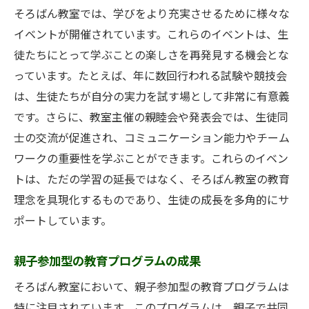
費用対効果の高い授業内容
そろばん教室では、学びをより充実させるために様々な
アクセスの良さと教室の立地
イベントが開催されています。これらのイベントは、生
多様なニーズに応えるプログラム
徒たちにとって学ぶことの楽しさを再発見する機会とな
実績あるそろばん教室が広島市で提供する学び
っています。たとえば、年に数回行われる試験や競技会
の場
は、生徒たちが自分の実力を試す場として非常に有意義
です。さらに、教室主催の親睦会や発表会では、生徒同
学びを楽しむ空間設計の工夫
士の交流が促進され、コミュニケーション能力やチーム
コミュニティを大切にした教室運営
ワークの重要性を学ぶことができます。これらのイベン
学習以外の成長を促す活動
トは、ただの学習の延長ではなく、そろばん教室の教育
広島市の教育資源を活用したプログラム
理念を具現化するものであり、生徒の成長を多角的にサ
異文化交流を通じた視野拡大
ポートしています。
長期的な学びを支えるフォローアップ
そろばん教室で育む集中力と自信の物語
親子参加型の教育プログラムの成果
成功体験が生む自信の源
そろばん教室において、親子参加型の教育プログラムは
競争心ではなく協調性を育てる
特に注目されています。このプログラムは、親子で共同