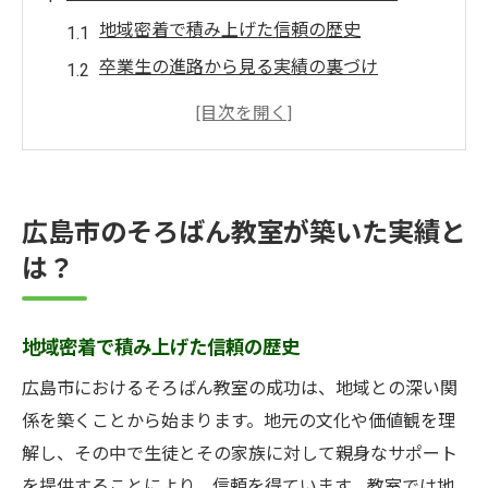
地域密着で積み上げた信頼の歴史
卒業生の進路から見る実績の裏づけ
広島市内での受賞歴や表彰実績
教室内イベントが生む学びの場
親子参加型の教育プログラムの成果
地域社会への貢献とその影響
広島市のそろばん教室が築いた実績と
そろばん教室で得られる計算力と集中力の秘密
は？
反復練習が育む計算力の向上
集中力を養うユニークな指導方法
地域密着で積み上げた信頼の歴史
そろばんがもたらす脳の活性化
広島市におけるそろばん教室の成功は、地域との深い関
個別指導で実現する効果的な学び
係を築くことから始まります。地元の文化や価値観を理
ゲーム感覚で楽しむ練習法
解し、その中で生徒とその家族に対して親身なサポート
目標設定で培う持続力
を提供することにより、信頼を得ています。教室では地