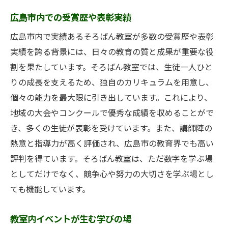
参加者の多様なバックグラウンド
広島市内での受賞歴や表彰実績
リピート率から見る信頼度
広島市内で実績あるそろばん教室が多数の受賞歴や表彰
カリキュラムの工夫が光るそろばん教室の実績
実績を誇る背景には、日々の教育の質と成果が重要な役
学年別に考案された独自のカリキュラム
割を果たしています。そろばん教室では、生徒一人ひと
応用力を伸ばすステップアッププラン
りの成長を支えるため、独自のカリキュラムを用意し、
柔軟な授業時間と内容の選択
個々の能力を最大限に引き出しています。これにより、
オンライン対応で広がる学びの可能性
地域の大会やコンクールで優秀な成績を収めることがで
季節講習で集中力を強化
き、多くの生徒が表彰を受けています。また、講師陣の
熱意と指導力が高く評価され、広島市の教育界でも高い
成果に結びつく評価とフィードバック
評判を得ています。そろばん教室は、ただ数字を学ぶ場
広島市でそろばん教室を選ぶ理由とは？
としてだけでなく、競争心や努力の大切さを学ぶ場とし
地域に根差した教育の安心感
ても機能しています。
子供の成長をサポートする環境
経験豊富な講師陣の存在
教室内イベントが生む学びの場