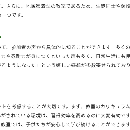
す。さらに、地域密着型の教室であるため、生徒同士や保
新しい教育の形を実現するそろばん教室
の一つです。
そろばん教室が掲げる次世代の教育ビジョン
教育現場におけるそろばん教室の活用法
果
広島市の教育事情とそろばん教室の関連性
いて、参加者の声から具体的に知ることができます。多く
そろばん教室で得られる思考力とコミュニケーション能
中力や忍耐力が身につくといった声も多く、日常生活にも
思考力を高めるそろばん教室のアプローチ
がるようになった」という嬉しい感想が多数寄せられてお
コミュニケーションスキルを育むそろばん教室
そろばん教室でのグループワークとその効果
そろばん教室で得られる知識の活用法
そろばん教室がもたらす思考の変革
ントを考慮することが大切です。まず、教室のカリキュラ
広島市のそろばん教室で培う協調性
導がされている環境は、習得効率を高めるのに大変有効で
広島市で人気のそろばん教室が注目される理由
る教室では、子供たちが安心して学び続けることができま