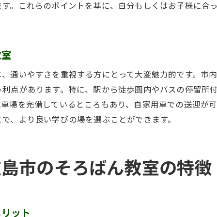
そろばん教室の人気の秘密とは？
ます。これらのポイントを基に、自分もしくはお子様に合
広島市の親子が選ぶそろばん教室の魅力
人気のそろばん教室の特徴を解析
口コミで広がるそろばん教室の評判
教室
広島市で選ばれるそろばん教室の条件
は、通いやすさを重視する方にとって大変魅力的です。市
人気のそろばん教室の実績と評価
う利点があります。特に、駅から徒歩圏内やバスの停留所
そろばん教室を通じて学ぶ子どもの成長ストーリー
駐車場を完備しているところもあり、自家用車での送迎が可
とで、より良い学びの場を選ぶことができます。
そろばん教室での子どもの成長体験談
成功を収めた子どもたちのそろばんストーリー
そろばん教室での成長曲線を追う
広島市のそろばん教室の特徴
子どもたちの成長を支えるそろばん教室
そろばん教室が育む子どもの可能性
広島市での子どもの成長事例集
メリット