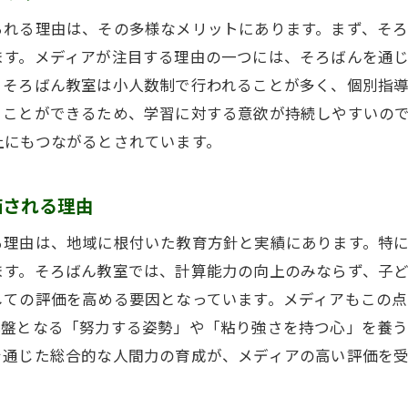
広島市のそろばん教室がもたらす教育的効果
られる理由は、その多様なメリットにあります。まず、そ
教育的効果を引き出すそろばん教室の秘訣
ます。メディアが注目する理由の一つには、そろばんを通
広島市の教育におけるそろばん教室の役割
、そろばん教室は小人数制で行われることが多く、個別指
そろばん教室が与える具体的な教育効果
ることができるため、学習に対する意欲が持続しやすいの
学習効率を高めるためのそろばん教室活用法
上にもつながるとされています。
教育現場でのそろばん教室の実践例
広島市でのそろばん教室の成果と評価
価される理由
る理由は、地域に根付いた教育方針と実績にあります。特
ます。そろばん教室では、計算能力の向上のみならず、子
しての評価を高める要因となっています。メディアもこの
基盤となる「努力する姿勢」や「粘り強さを持つ心」を養
を通じた総合的な人間力の育成が、メディアの高い評価を