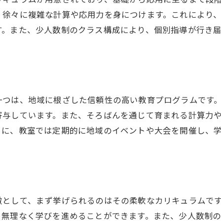
そろばん教室がメディアで話題になる要因
、徐々に複雑な計算や応用力を身につけます。これにより
メディアで紹介された広島市のそろばん教室
す。また、少人数制のクラス構成により、個別指導が行き
そろばん教室がメディアの注目を集める背景
そろばん教室で培う計算力と集中力の秘密
計算力向上に役立つそろばん教室の技法
集中力を鍛えるそろばん教室のアプローチ
一つは、地域に根ざした信頼性の高い教育プログラムです
そろばん教室で学ぶ効率的な勉強法
寄与しています。また、そろばんを通じて育まれる計算力
らに、教室では定期的に地域のイベントや大会を開催し、
計算力と集中力を同時に育てる環境
そろばん教室のトレーニングメソッド
広島市のそろばん教室での学習例
広島市のそろばん教室が教育に与える新しい可能性
徴として、まず挙げられるのはその柔軟なカリキュラムで
未来の教育を担うそろばん教室の役割
、無理なく学びを進めることができます。また、少人数制
そろばん教室がもたらす教育改革