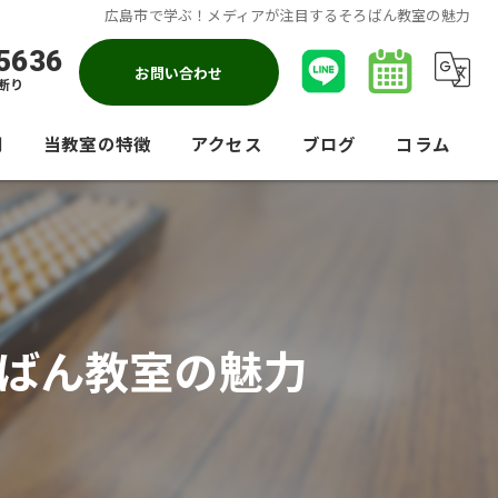
広島市で学ぶ！メディアが注目するそろばん教室の魅力
5636
お問い合わせ
断り
問
当教室の特徴
アクセス
ブログ
コラム
暗算
競技会
大人
ばん教室の魅力
小学生
園児