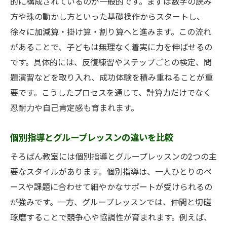
的に構成されているのが一般的です。まずは数字の読み
そろばん教室の学習環境が成長を支える仕
方や珠の動かし方といった基礎操作からスタートし、
組み
徐々に加減算・掛け算・割り算へと進みます。この流れ
そろばん教室で身につく粘り強さの秘密
があることで、子どもは無理なく着実に力を伸ばせるの
そろばん教室のやり方が学習意欲に与える
です。具体的には、反復練習やステップごとの検定、問
影響
題演習などを取り入れ、成功体験を積み重ねることが重
そろばん教室で得られる経験と達成感
要です。こうしたプロセスを通じて、計算力だけでなく
そろばん教室で身につく力とその理由
忍耐力や自己肯定感も育まれます。
そろばん教室で養われる計算力の重要性
そろばん教室が頭の良さにどう関係するか
個別指導とグループレッスンの違いを比較
そろばん教室で得られる暗算力と応用力
そろばん教室には個別指導とグループレッスンの2つの主
そろばん教室で伸びる集中力の背景を解説
要なスタイルがあります。個別指導は、一人ひとりのペ
ースや課題に合わせて細やかなサポートが受けられるの
そろばん教室のフラッシュ暗算の効果とは
が強みです。一方、グループレッスンでは、仲間と切磋
そろばん教室で学ぶ礼儀やマナーの大切さ
琢磨することで競争心や協調性が育まれます。例えば、
くもんとそろばん教室どちらが合う？