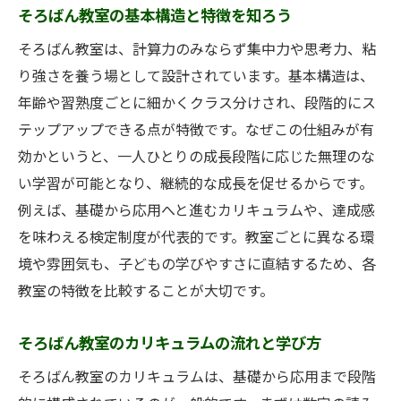
そろばん教室の基本構造と特徴を知ろう
子どもに最適なそろばん教室の選び方のポ
そろばん教室は、計算力のみならず集中力や思考力、粘
イント
り強さを養う場として設計されています。基本構造は、
年齢や性格別に見るそろばん教室の選び方
年齢や習熟度ごとに細かくクラス分けされ、段階的にス
そろばん教室の無料体験で確認すべき点
テップアップできる点が特徴です。なぜこの仕組みが有
そろばん教室の先生の指導力が与える影響
効かというと、一人ひとりの成長段階に応じた無理のな
そろばん教室の学び方とやり方の違いを理
い学習が可能となり、継続的な成長を促せるからです。
解
例えば、基礎から応用へと進むカリキュラムや、達成感
通いやすいそろばん教室と近くの教室の比
を味わえる検定制度が代表的です。教室ごとに異なる環
較
境や雰囲気も、子どもの学びやすさに直結するため、各
集中力や思考力が伸びる学びの場とは
教室の特徴を比較することが大切です。
そろばん教室で集中力が育つ理由を解説
そろばん教室のカリキュラムの流れと学び方
そろばん教室が思考力強化に役立つポイン
ト
そろばん教室のカリキュラムは、基礎から応用まで段階