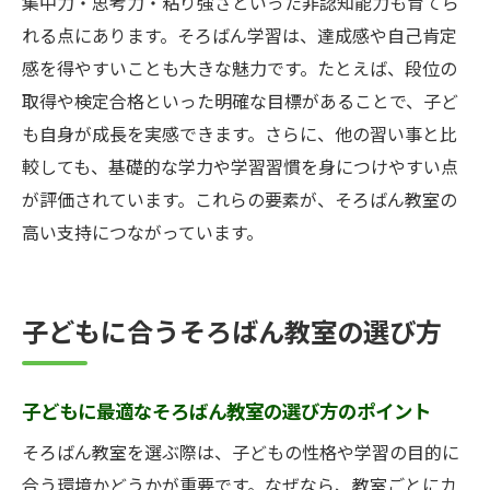
集中力・思考力・粘り強さといった非認知能力も育てら
習い事でそろばん教室を選ぶポイント
れる点にあります。そろばん学習は、達成感や自己肯定
習い事でそろばん教室を選ぶメリットとは
感を得やすいことも大きな魅力です。たとえば、段位の
そろばん教室の効果と習い事の比較検討法
取得や検定合格といった明確な目標があることで、子ど
そろばん教室のやり方が他の習い事と違う
も自身が成長を実感できます。さらに、他の習い事と比
理由
較しても、基礎的な学力や学習習慣を身につけやすい点
が評価されています。これらの要素が、そろばん教室の
そろばん教室が子どもの成長に与える影響
高い支持につながっています。
そろばん教室と掛け算・暗算力の関係性
そろばん教室選びで失敗しないための注意
点
子どもに合うそろばん教室の選び方
子どもに最適なそろばん教室の選び方のポイント
そろばん教室を選ぶ際は、子どもの性格や学習の目的に
合う環境かどうかが重要です。なぜなら、教室ごとにカ