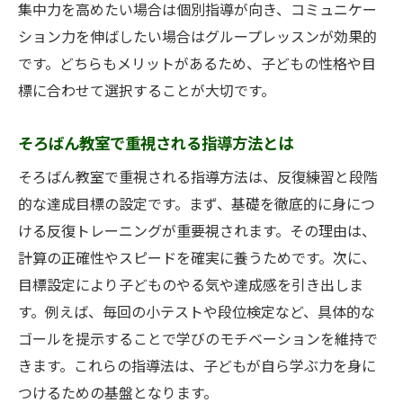
集中力を高めたい場合は個別指導が向き、コミュニケー
くもんとそろばん教室の特徴を徹底比較
ション力を伸ばしたい場合はグループレッスンが効果的
そろばん教室のメリットとデメリットを検
です。どちらもメリットがあるため、子どもの性格や目
証
標に合わせて選択することが大切です。
子どもの成長に合うそろばん教室の見極め
方
そろばん教室で重視される指導方法とは
そろばん教室と他の習い事との違いを解説
そろばん教室で重視される指導方法は、反復練習と段階
そろばん教室で得られる力とくもんの違い
的な達成目標の設定です。まず、基礎を徹底的に身につ
そろばん教室と習い事選びの判断基準
ける反復トレーニングが重要視されます。その理由は、
計算の正確性やスピードを確実に養うためです。次に、
大人にも人気のそろばん教室の魅力
目標設定により子どものやる気や達成感を引き出しま
大人が通うそろばん教室の人気の理由とは
す。例えば、毎回の小テストや段位検定など、具体的な
そろばん教室で得られる大人の学び直し効
ゴールを提示することで学びのモチベーションを維持で
果
きます。これらの指導法は、子どもが自ら学ぶ力を身に
そろばん教室初心者大人向けのポイント紹
つけるための基盤となります。