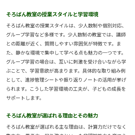
介
そろばん教室が大人の脳トレに効果的な理
そろばん教室の授業スタイルと学習環境
由
そろばん教室の授業スタイルは、少人数制や個別対応、
そろばん教室のやり方が大人にもおすすめ
グループ学習など多様です。少人数制の教室では、講師
な訳
との距離が近く、質問しやすい雰囲気が特徴です。ま
大人のそろばん教室で広がる新しい可能性
た、静かな環境で集中して学べる点も魅力の一つです。
そろばん教室の月謝や授業内容の実態
グループ学習の場合は、互いに刺激を受け合いながら学
そろばん教室の月謝相場と費用の考え方
ぶことで、学習意欲が高まります。具体的な取り組み例
として、進捗管理シートや振り返りノートの活用が挙げ
そろばん教室の授業内容を詳しく解説
られます。こうした学習環境の工夫が、子どもの成長を
そろばん教室で受けられるサポート体制
サポートします。
そろばん教室の授業スタイルと時間割例
そろばん教室の月謝と通いやすさの関係
そろばん教室が選ばれる理由とその魅力
そろばん教室の習い事コストパフォーマン
そろばん教室が選ばれる主な理由は、計算力だけでなく
ス