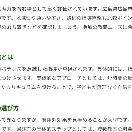
そろばん教室が教育面で役立つ理由を考察
思考力を育む場として高く評価されています。広島県広島
そろばん教室年長から始めるメリットとは
要です。地域性や通いやすさ、講師の指導経験も比較ポイ
そろばん教室の体験談から見る効果の実感
境の落ち着きなどを確認しましょう。地域の教育ニーズに
そろばん教室が子どもの将来に与える影響
費用対効果の高いそろばん教室戦略を考察
法とは
そろばん教室の料金を抑えつつ質を確保する方法
そろばん教室の月謝相場と費用対効果の考え方
のバランスを意識した指導が重視されます。具体的には、
そろばん教室の追加費用や年会費の注意点
につけさせます。実践的なアプローチとしては、短時間の
せたカリキュラムを設けることで、子どもが無理なく自信を
そろばん教室88くんとの比較ポイント紹介
そろばん教室戦略的な選び方のチェックリスト
の選び方
そろばん教室の費用と学びのバランスを重視
そろばん教室の料金相場と選び方ガイド
って異なりますが、費用対効果を見極めることが大切です
トです。選び方の具体的ステップとしては、複数教室の料
そろばん教室料金の平均と選び方の基本