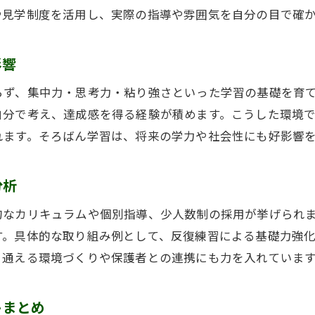
や見学制度を活用し、実際の指導や雰囲気を自分の目で確
そろばん教室88くん年会費を参考に比較
そろばん教室の月謝や教材費の内訳を解説
影響
そろばん教室の費用とサービス内容の違い
そろばん教室選びで気をつけたい料金ポイント
らず、集中力・思考力・粘り強さといった学習の基礎を育
自分で考え、達成感を得る経験が積めます。こうした環境
そろばん教室料金に関するよくある疑問を整理
れます。そろばん学習は、将来の学力や社会性にも好影響
学びが変わる広島市西区の教室環境とは
そろばん教室の学びやすい環境づくりの工夫
分析
そろばん教室年長も安心の設備と指導体制
的なカリキュラムや個別指導、少人数制の採用が挙げられ
そろばん教室で集中力が高まる理由を紹介
す。具体的な取り組み例として、反復練習による基礎力強
そろばん教室の少人数指導のメリットを解説
く通える環境づくりや保護者との連携にも力を入れていま
そろばん教室の環境が学習意欲に与える影響
そろばん教室で体験できる成長の場とは
トまとめ
そろばん教室の教育的メリットを徹底解明