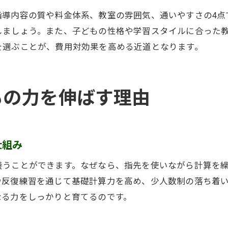
指導内容の質や料金体系、教室の雰囲気、通いやすさの4点
そろばん教室で身につく計算力と応用力
しましょう。また、子どもの性格や学習スタイルに合った
そろばん教室は脳の発達にも効果が期待
を選ぶことが、費用対効果を高める近道となります。
そろばん教室が子どもの習慣作りに役立つ
そろばん教室の教育的効果と将来への貢献
そろばん教室で得られる社会性や協調性
もの力を伸ばす理由
そろばん教室の実体験から分かるメリット
料金比較から見えるそろばん教室の価値
そろばん教室料金と学習内容のバランスを検証
仕組み
そろばん教室の月謝を比較した選び方のコツ
養うことができます。なぜなら、指先を使いながら計算を
そろばん教室88くんの料金事例を参考に解説
や反復練習を通じて基礎計算力を高め、少人数制の落ち着
そろばん教室の費用感と通いやすさの関係
なる力をしっかりと育てるのです。
そろばん教室料金比較で重視するポイント