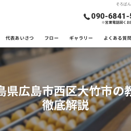
そろば
090-6841-
※営業電話固くお
代表あいさつ
フロー
ギャラリー
よくある質
島県広島市西区大竹市の
徹底解説