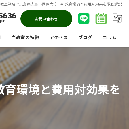
ん教室戦略で広島県広島市西区大竹市の教育環境と費用対効果を徹底解説
5636
お問い合わせ
断り
問
当教室の特徴
アクセス
ブログ
コラム
暗算
競技会
教育環境と費用対効果を
大人
小学生
園児