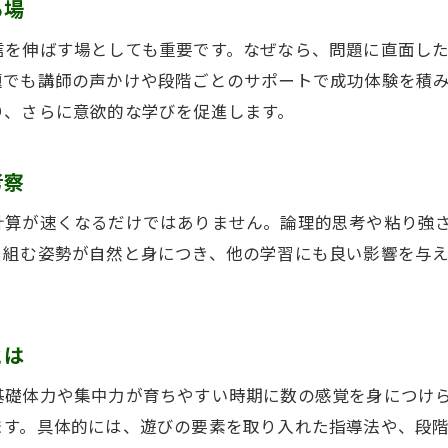
そろばん教室の価値を料金面で再評価する
る場
納得して選ぶためのそろばん教室戦略まとめ
信を伸ばす場としても重要です。なぜなら、問題に直面し
そろばん教室選びで失敗しないための戦略
題でも講師の声かけや段階ごとのサポートで成功体験を積
そろばん教室の料金と教育内容で納得する方法
り、さらに意欲的な学びを促進します。
そろばん教室体験や口コミの活用術を紹介
考察
そろばん教室の費用対効果を高める工夫
そろばん教室で子どもが伸びるポイント整理
計算が速くなるだけではありません。論理的思考や粘り強
そろばん教室戦略的な選択で将来をサポート
り組む姿勢が自然と身につき、他の学習にも良い影響を与
とは
基礎体力や集中力が育ちやすい時期に数の感覚を身につけ
ます。具体的には、遊びの要素を取り入れた指導法や、段