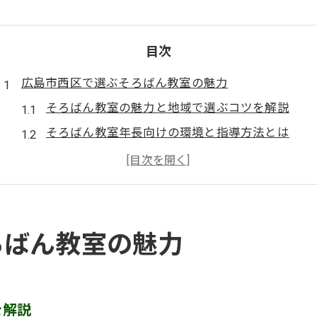
目次
広島市西区で選ぶそろばん教室の魅力
そろばん教室の魅力と地域で選ぶコツを解説
そろばん教室年長向けの環境と指導方法とは
そろばん教室の料金相場を比較し安心の選び方
そろばん教室が子どもの成長に与える影響
市場に多いそろばん教室の特徴を徹底分析
そろばん教室選びで重視したいポイントまとめ
ろばん教室の魅力
そろばん教室が子どもの力を伸ばす理由
そろばん教室で計算力と集中力が育つ仕組み
そろばん教室は思考力や自信を伸ばせる場
を解説