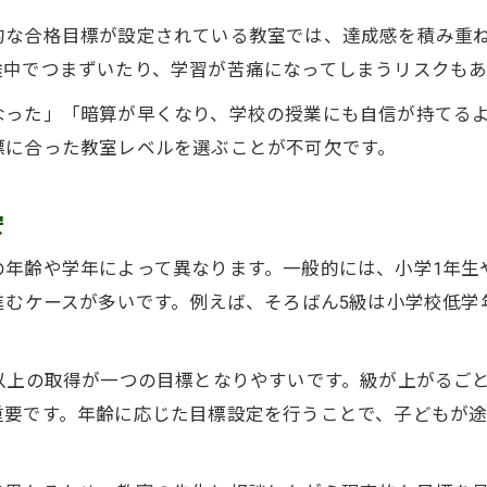
子どもの成長段階に合った教室選びの基準
的な合格目標が設定されている教室では、達成感を積み重
そろばん教室のレベルと合格率の関係とは
途中でつまずいたり、学習が苦痛になってしまうリスクもあ
そろばん教室は何級から難しくなるのか
なった」「暗算が早くなり、学校の授業にも自信が持てる
そろばん教室で感じる難易度の壁とは
標に合った教室レベルを選ぶことが不可欠です。
何級から難しくなる？教室での実際の声
3級到達がそろばん教室での大きな分岐点
安
2級への挑戦で求められる教室レベル
年齢や学年によって異なります。一般的には、小学1年生や
難しくなる級の乗り越え方と教室のサポート
進むケースが多いです。例えば、そろばん5級は小学校低学
先生の段位で分かる教室の学習レベル指標
先生の段位が示すそろばん教室の質
以上の取得が一つの目標となりやすいです。級が上がるご
教室選びで注目したい先生の資格と実績
重要です。年齢に応じた目標設定を行うことで、子どもが
高段位の先生がいるそろばん教室の特徴
先生の指導経験と教室レベルの関係性