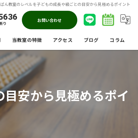
ろばん教室のレベルを子どもの成長や級ごとの目安から見極めるポイント
5636
お問い合わせ
断り
問
当教室の特徴
アクセス
ブログ
コラム
暗算
競技会
の目安から見極めるポイ
大人
小学生
園児