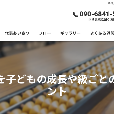
そ
090-6841-
※営業電話固くお
代表あいさつ
フロー
ギャラリー
よくある質
を子どもの成長や級ごと
ント