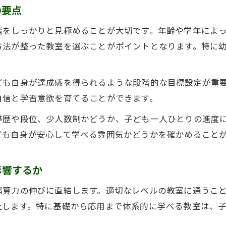
そろばん教室での進級スピードの判断方法
の要点
検定ごとに異なるそろばん教室の進級目標
階をしっかりと見極めることが大切です。年齢や学年によ
子どもの成長に合わせた級の選択ポイント
方法が整った教室を選ぶことがポイントとなります。特に
中学受験を見越したそろばん教室選びのコツ
中学受験に強いそろばん教室の選び方ポイント
も自身が達成感を得られるような段階的な目標設定が重要
そろばん教室で中学受験に有利な級を取得する方
自信と学習意欲を育てることができます。
受験対策に役立つそろばん教室のレベルとは
導歴や段位、少人数制かどうか、子ども一人ひとりの進度
中学受験で評価されるそろばんの級取得戦略
ども自身が安心して学べる雰囲気かどうかを確かめること
そろばん教室レベルと受験勉強の両立のコツ
レベル別に見るそろばん教室の特徴と選び方
影響するか
初心者向けそろばん教室の特徴と選び方
暗算力の伸びに直結します。適切なレベルの教室に通うこ
上級レベルのそろばん教室で学ぶメリット
上します。特に基礎から応用まで体系的に学べる教室は、
そろばん教室レベル別の指導法の違い