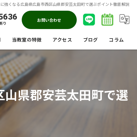
争に強くなる広島県広島市西区山県郡安芸太田町で選ぶポイント徹底解説
5636
お問い合わせ
断り
問
当教室の特徴
アクセス
ブログ
コラム
暗算
競技会
区山県郡安芸太田町で選
大人
小学生
園児