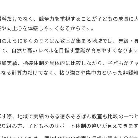
あみおかそろばんの学習環境を知る
口コミで知るそろばん教室の評判
業料だけでなく、競争力を重視することが子どもの成長に
珠算教育連盟加盟教室の安心ポイント
感や向上心を体感しやすくなるからです。
そろばん教室で身につく競争力の秘訣
町のように多くのそろばん教室が集まる地域では、昇級・
そろばん教室で養う計算力の高さ
とで、自然と高いレベルを目指す意識が育ちやすくなります
競争環境が子どもの成長を促進
参加実績、指導体制を具体的に比較しながら、子どもがチ
仲間と切磋琢磨できる教室の魅力
単なる計算力だけでなく、粘り強さや集中力といった非認
日珠連広島推奨の学び方を実践
昇級意欲を高めるそろばん教室の支援
保護者視点で比較したい教室選定法
そろばん教室選びは口コミと実績重視
探す際、地域で実績のある徳永そろばん教室も比較の一つ
日本珠算連盟ホームページの活用法
取り組み方、子どもへのサポート体制の違いが見えてきま
体験学習で教室の雰囲気を見極める