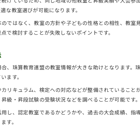
を続けているため、同じ地域の他教室と昇級実績や大会参
保護者が注目すべき教室の教育方針
最適な教室選びが可能になります。
そろばん教室の昇級実績も比較しよう
ぶのではなく、教室の方針や子どもの性格との相性、教室
子どもの成長を促す競争環境の作り方
視点で検討することが失敗しないポイントです。
そろばん教室で競争心を自然に育てる
仲間と切磋琢磨できる教室の選び方
法
日珠連広島の大会参加で実力アップ
場合、珠算教育連盟の教室情報が大きな助けとなります。
学ぶ意欲を引き出すそろばん教室選択
ています。
珠算教育連盟が推奨する学習環境とは
やカリキュラム、検定への対応などが整備されていること
そろばん教室選びで後悔しない判断軸
、昇級・昇段試験の受験状況などを調べることが可能です
そろばん教室選定は体験学習が決め手
活用し、認定教室であるかどうかや、過去の大会成績、指
口コミと昇級実績の両方を要確認
ります。
日珠連広島の認定教室で安心を得る
教室の指導方針や雰囲気も比較しよう