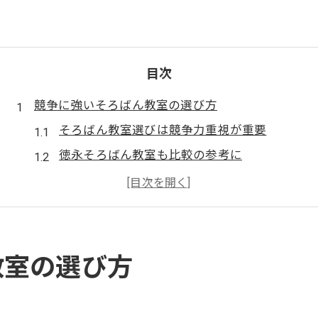
目次
競争に強いそろばん教室の選び方
そろばん教室選びは競争力重視が重要
徳永そろばん教室も比較の参考に
珠算教育連盟の教室情報を活用する方法
そろばん教室の競争環境を体験で理解
日珠連広島の情報収集で失敗回避
注目集まるそろばん教室の特長とは
教室の選び方
そろばん教室は個別指導と昇級実績が鍵
多田そろばん教室も人気の理由を調査