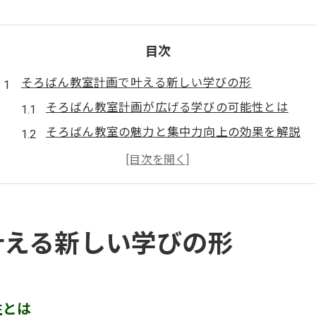
目次
そろばん教室計画で叶える新しい学びの形
そろばん教室計画が広げる学びの可能性とは
そろばん教室の魅力と集中力向上の効果を解説
子どもの思考力を高めるそろばん教室活用術
そろばん教室計画で大切な教育方針の考え方
そろばん教室で育つ計算力とその将来性に注目
資格取得を目指すそろばん教室運営の始め方
叶える新しい学びの形
そろばん教室運営に必要な資格とは何か
珠算教育士資格が教室計画に与える役割
そろばん先生になるためのステップと準備
性とは