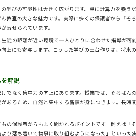
そろばん教室開業に役立つ資格取得の流れ
ちの学びの可能性は大きく広がります。単に計算力を養う
資格取得後のそろばん教室運営ポイント
ばん教室の大きな魅力です。実際に多くの保護者から「そ
安心して開業できるそろばん教室計画の流れ
声が寄せられています。
そろばん教室開業前に押さえるべき準備項目
と生徒の距離が近い環境で一人ひとりに合わせた指導が可
安心して始めるそろばん教室計画の進め方
の向上にも寄与します。こうした学びの土台作りは、将来
開業届や必要書類のポイントと手続き方法
そろばん教室計画に役立つフランチャイズ活用例
果を解説
教室開業の流れと失敗しないための注意点
経営安定のための収益シミュレーション活用法
だけでなく集中力の向上にあります。授業では、そろばん
そろばん教室の収益シミュレーション作成手順
要があるため、自然と集中する習慣が身につきます。長時
そろばん教室計画に必要な収入と支出の試算方法
生徒数と月謝による収益性分析のポイント
どもの保護者からもよく聞かれるポイントです。例えば「
そろばん教室経営で安定収入を目指す方法
前より落ち着いて物事に取り組むようになった」といった