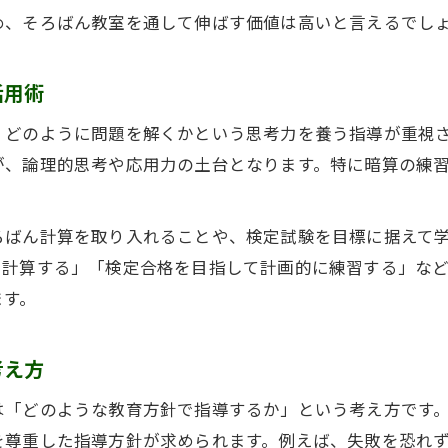
め、そろばん教室を通して伸ばす価値は高いと言えるでし
シミュレーションで分かる教室計画の現実性
そろばん教室資格取得に必要な準備と注意点
活用術
そろばん教室資格取得に向けた学習計画の立て方
珠算教育士資格取得で気をつけるべき注意点
、どのように問題を解くかという思考力を養う指導が重視
が、論理的思考や応用力の土台となります。特に暗算の練
そろばん教室開業に必須の資格とその準備方法
資格取得を目指す際の教室計画ポイント整理
そろばん教室運営に必要な資格取得スケジュール
ろばん計算を取り入れることや、検定試験を目標に据えて
で計算する」「検定合格を目指して計画的に練習する」な
安定経営実現へ向けた計画と集客のポイント
ます。
そろばん教室計画で重要な集客戦略の立て方
安定経営を支える教室の集客方法と実践例
考え方
そろばん教室の需要を捉える宣伝の工夫
は「どのような教育方針で指導するか」という考え方です
口コミやSNSを活用した集客強化のポイント
を尊重した指導方針が求められます。例えば、失敗を恐れ
教室計画で失敗しないための集客準備方法