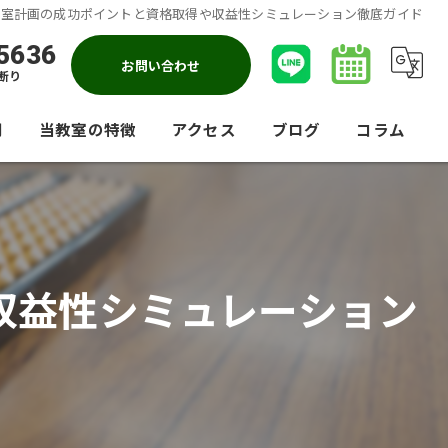
教室計画の成功ポイントと資格取得や収益性シミュレーション徹底ガイド
5636
お問い合わせ
断り
問
当教室の特徴
アクセス
ブログ
コラム
暗算
競技会
収益性シミュレーション
大人
小学生
園児