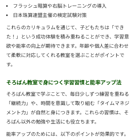
フラッシュ暗算や右脳トレーニングの導入
の月謝傾向
日本珠算連盟主催の検定試験対策
実体験を元に考えるそろばん教室選びのコツ
これらのカリキュラムを通じて、子どもたちは「でき
そろばん教室の実体験が示す能率アップの
た！」という成功体験を積み重ねることができ、学習意
ポイント
欲や能率の向上が期待できます。年齢や個人差に合わせ
広島市で人気のそろばん教室体験談を紹介
て柔軟に対応してくれる教室を選ぶことがポイントで
そろばん教室選びで役立つ体験者のアドバ
す。
イス集
能率を実感したそろばん教室の選び方とは
そろばん教室で身につく学習習慣と能率アップ法
そろばん教室での体験から見える効果的な
そろばん教室で学ぶことで、毎日少しずつ練習を重ねる
工夫
「継続力」や、時間を意識して取り組む「タイムマネジ
メント力」が自然と身につきます。これらの習慣は、そ
ろばん以外の勉強や生活にも役立ちます。
能率アップのためには、以下のポイントが効果的です。