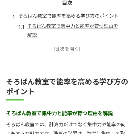
目次
そろばん教室で能率を高める学び方のポイント
そろばん教室で集中力と能率が育つ理由を
解説
広島市のそろばん教室選びと能率向上の関
係性
能率重視で選ぶそろばん教室のカリキュラ
ムとは
そろばん教室で能率を高める学び方の
そろばん教室で身につく学習習慣と能率ア
ポイント
ップ法
西区・東区そろばん教室の能率的な指導の
実際
そろばん教室で集中力と能率が育つ理由を解説
子どもの集中力が伸びるそろばん教室の特徴
そろばん教室では、計算力だけでなく集中力や能率の向
そろばん教室が子どもの集中力強化に役立
上も大きな魅力です。珠算の学習は、数字に集中して取