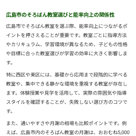
室の探し方
広島市のそろばん教室選びと能率向上の関係性
初心者にも安心なそろばん教室のサポート
広島市でそろばん教室を選ぶ際、能率向上につながるポ
体制
イントを押さえることが重要です。教室ごとに指導方法
能率重視で比較するそろばん教室の学習環
やカリキュラム、学習環境が異なるため、子どもの性格
境
や目標に合った教室選びが学習の効率に大きく影響しま
子どもが通いやすいそろばん教室の条件を
す。
解説
特に西区や東区には、基礎から応用まで段階的に学べる
能率アップに繋がるそろばん教室の比較方法
教室や、集中できる静かな環境を重視する教室が存在し
そろばん教室の能率比較で注目すべきチェ
ます。体験授業や見学を活用して、実際の雰囲気や指導
ック項目
スタイルを確認することが、失敗しない選び方のコツで
広島市のそろばん教室を能率基準で比較す
す。
る方法
また、通いやすさや月謝の相場も比較ポイントです。例
能率向上を意識したそろばん教室体験の活
えば、広島市内のそろばん教室の月謝は、おおむね5,000
用術