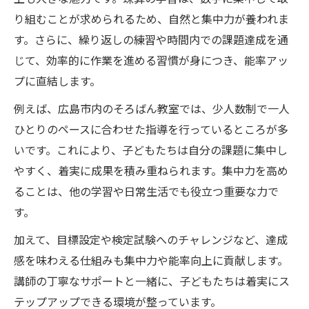
つ理由
り組むことが求められるため、自然と集中力が養われま
広島市のそろばん教室で集中力が伸びる環
す。さらに、繰り返しの練習や時間内での課題達成を通
境づくり
じて、効率的に作業を進める習慣が身につき、能率アッ
プに直結します。
集中力が持続するそろばん教室の工夫と指
導法
例えば、広島市内のそろばん教室では、少人数制で一人
能率を意識したそろばん教室の少人数制の
ひとりのペースに合わせた指導を行っているところが多
利点
いです。これにより、子どもたちは自分の課題に集中し
やすく、着実に成果を積み重ねられます。集中力を高め
そろばん教室で学ぶ子どもたちの集中体験
ることは、他の学習や日常生活でも役立つ重要な力で
談
す。
学びやすさ重視ならどんなそろばん教室を選ぶ
べきか
加えて、目標設定や検定試験へのチャレンジなど、達成
そろばん教室の学びやすさを左右するポイ
感を味わえる仕組みも集中力や能率向上に貢献します。
ントとは
講師の丁寧なサポートと一緒に、子どもたちは着実にス
テップアップできる環境が整っています。
広島市西区・東区で学びやすいそろばん教