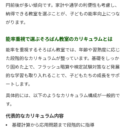
円前後が多い傾向です。家計や通学の利便性も考慮し、
そろばん教室の口コミから能率の違いを見
納得できる教室を選ぶことが、子どもの能率向上につな
極める
がります。
体験レッスンで分かるそろばん教室の能率
の差
能率重視で選ぶそろばん教室のカリキュラムとは
そろばん教室の相場と月謝の目安を整理
能率を重視するそろばん教室では、年齢や習熟度に応じ
そろばん教室の月謝相場と費用感のポイン
た段階的なカリキュラムが整っています。基礎をしっか
ト解説
り固めた上で、フラッシュ暗算や検定試験対策など発展
能率の高いそろばん教室と月謝の関係性を
的な学習も取り入れることで、子どもたちの成長をサポ
知ろう
ートします。
月謝重視で選ぶそろばん教室の賢い比較方
具体的には、以下のようなカリキュラム構成が一般的で
法
す。
そろばん教室の相場と費用面での注意点ま
代表的なカリキュラム内容
とめ
基礎計算から応用問題まで段階的に指導
広島市西区・東区で見られるそろばん教室